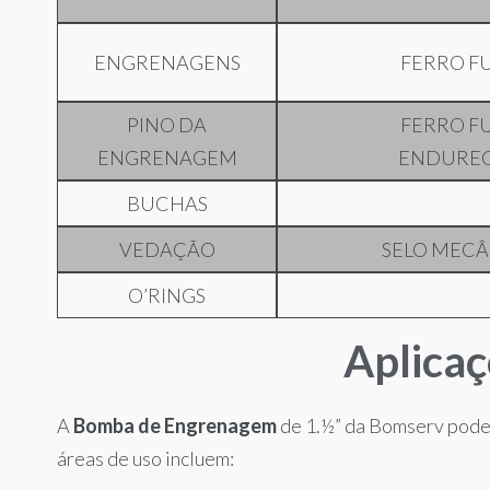
ENGRENAGENS
FERRO F
PINO DA
FERRO F
ENGRENAGEM
ENDUREC
BUCHAS
VEDAÇÃO
SELO MECÂ
O’RINGS
Aplicaç
A
Bomba de Engrenagem
de 1.½” da Bomserv pode 
áreas de uso incluem: