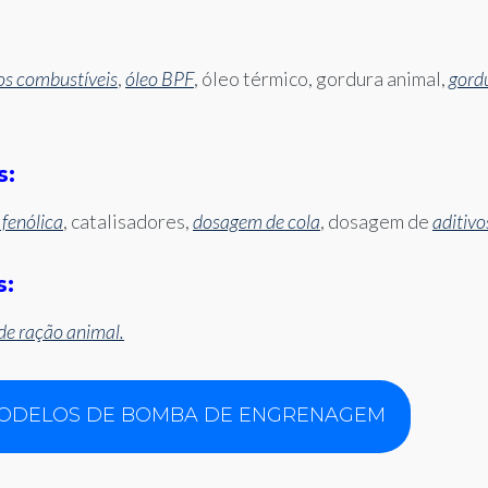
os combustíveis
,
óleo BPF
, óleo térmico, gordura animal,
gord
s:
 fenólica
, catalisadores,
dosagem de cola
, dosagem de
aditivo
s:
 de ração animal.
ODELOS DE BOMBA DE ENGRENAGEM