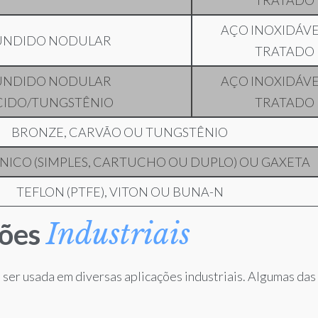
AÇO INOXIDÁVE
UNDIDO NODULAR
TRATADO
UNDIDO NODULAR
AÇO INOXIDÁVE
IDO/TUNGSTÊNIO
TRATADO
BRONZE, CARVÃO OU TUNGSTÊNIO
NICO (SIMPLES, CARTUCHO OU DUPLO) OU GAXETA
TEFLON (PTFE), VITON OU BUNA-N
Industriais
ões
ser usada em diversas aplicações industriais. Algumas das 