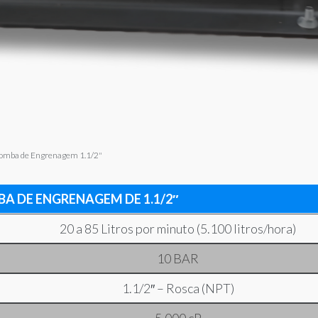
omba de Engrenagem 1.1/2"
BA DE ENGRENAGEM DE 1.1/2″
20 a 85 Litros por minuto (5.100 litros/hora)
10 BAR
1.1/2″ – Rosca (NPT)
5.000 cP