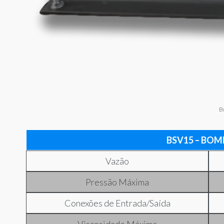
B
BSV15 – BOM
Vazão
Pressão Máxima
Conexões de Entrada/Saída
Viscosidade Máxima