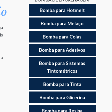
io
Bomba para Hotmelt
Bomba para Melaço
já
is
Bomba para Colas
Bomba para Adesivos
ão
Bomba para Sistemas
Tintométricos
Bomba para Tinta
Bomba para Glicerina
Bomba para Resina