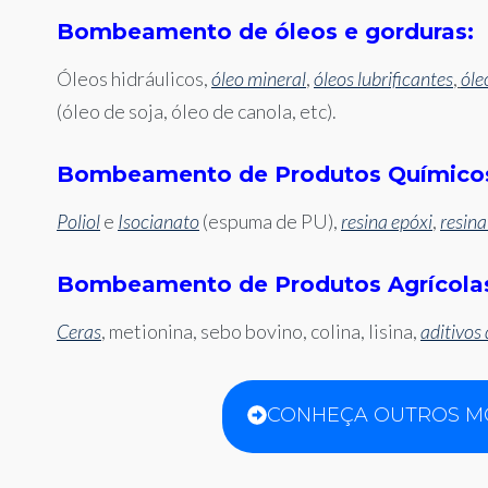
Bombeamento de óleos e gorduras:
Óleos hidráulicos,
óleo mineral
,
óleos lubrificantes
,
óle
(óleo de soja, óleo de canola, etc).
Bombeamento de Produtos Químico
Poliol
e
Isocianato
(espuma de PU),
resina epóxi
,
resina
Bombeamento de Produtos Agrícola
Ceras
, metionina, sebo bovino, colina, lisina,
aditivos
CONHEÇA OUTROS M