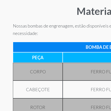
Materia
Nossas bombas de engrenagem, estão disponíveis
necessidade:
BOMBA DE E
PEÇA
CORPO
FERRO F
CABEÇOTE
FERRO F
ROTOR
FERRO F