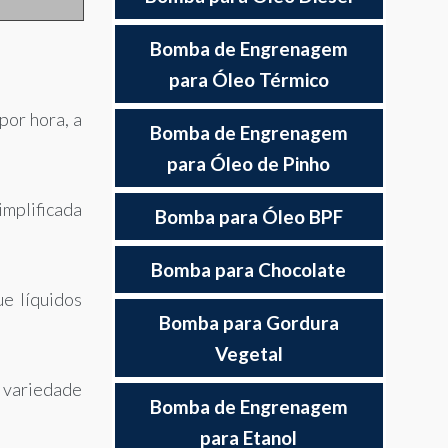
Bomba de Engrenagem
para Óleo Térmico
por hora, a
Bomba de Engrenagem
para Óleo de Pinho
implificada
Bomba para Óleo BPF
Bomba para Chocolate
e líquidos
Bomba para Gordura
Vegetal
a variedade
Bomba de Engrenagem
para Etanol