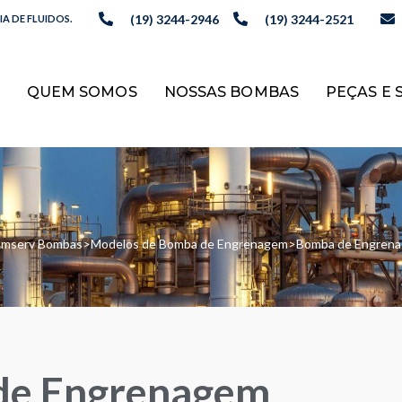
(19) 3244-2946
(19) 3244-2521
A DE FLUIDOS.
QUEM SOMOS
NOSSAS BOMBAS
PEÇAS E 
omserv Bombas
>
Modelos de Bomba de Engrenagem
>
Bomba de Engrena
de Engrenagem