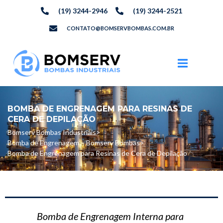
(19) 3244-2946
(19) 3244-2521
CONTATO@BOMSERVBOMBAS.COM.BR
BOMBA DE ENGRENAGEM PARA RESINAS DE
CERA DE DEPILAÇÃO
Bomserv Bombas Industriais
>
Bomba de Engrenagem – Bomserv Bombas
>
Bomba de Engrenagem para Resinas de Cera de Depilação
Bomba de Engrenagem Interna para