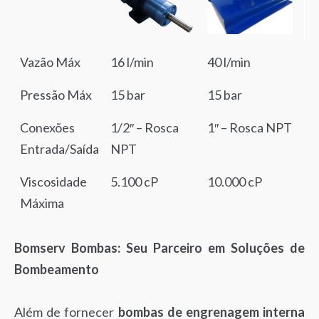
Vazão Máx
16 l/min
40 l/min
85
Pressão Máx
15 bar
15 bar
10
Conexões
1/2″ – Rosca
1″ – Rosca NPT
1.
Entrada/Saída
NPT
N
Viscosidade
5.100 cP
10.000 cP
5.
Máxima
Bomserv Bombas: Seu Parceiro em Soluções de
Bombeamento
Além de fornecer
bombas de engrenagem interna