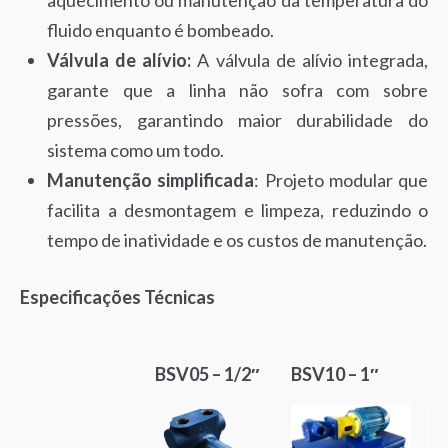
aquecimento ou manutenção da temperatura do
fluido enquanto é bombeado.
Válvula de alívio:
A válvula de alívio integrada,
garante que a linha não sofra com sobre
pressões, garantindo maior durabilidade do
sistema como um todo.
Manutenção simplificada
: Projeto modular que
facilita a desmontagem e limpeza, reduzindo o
tempo de inatividade e os custos de manutenção.
Especificações Técnicas
BSV05 – 1/2″
BSV10 – 1″
BS
BSV05 – 1/2″
BSV10 – 1″
BS