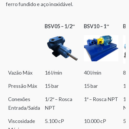
ferro fundido e aço inoxidável.
BSV05 – 1/2″
BSV10 – 1″
BS
BSV05 – 1/2″
BSV10 – 1″
BS
Vazão Máx
16 l/min
40 l/min
85
Pressão Máx
15 bar
15 bar
10
Conexões
1/2″ – Rosca
1″ – Rosca NPT
1.
Entrada/Saída
NPT
N
Viscosidade
5.100 cP
10.000 cP
5.