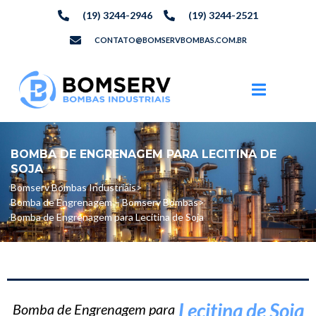
(19) 3244-2946
(19) 3244-2521
CONTATO@BOMSERVBOMBAS.COM.BR
BOMBA DE ENGRENAGEM PARA LECITINA DE
SOJA
Bomserv Bombas Industriais
>
Bomba de Engrenagem – Bomserv Bombas
>
Bomba de Engrenagem para Lecitina de Soja
Lecitina de Soja
Bomba de Engrenagem para