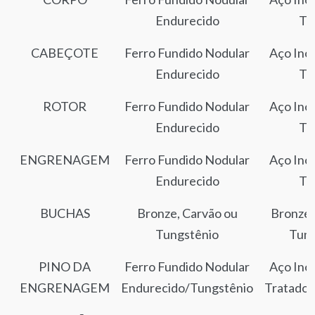
Endurecido
Tr
CABEÇOTE
Ferro Fundido Nodular
Aço Inox
Endurecido
Tr
ROTOR
Ferro Fundido Nodular
Aço Inox
Endurecido
Tr
ENGRENAGEM
Ferro Fundido Nodular
Aço Inox
Endurecido
Tr
BUCHAS
Bronze, Carvão ou
Bronze,
Tungstênio
Tung
PINO DA
Ferro Fundido Nodular
Aço Inox
ENGRENAGEM
Endurecido/Tungstênio
Tratado/