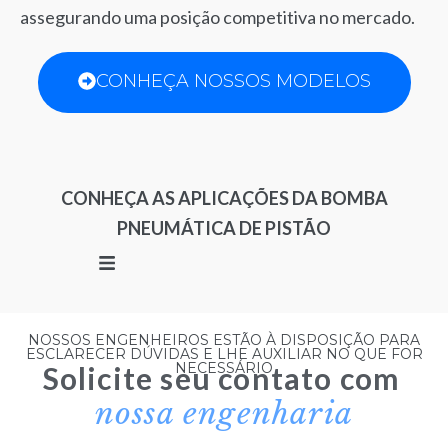
assegurando uma posição competitiva no mercado.
CONHEÇA NOSSOS MODELOS
CONHEÇA AS APLICAÇÕES DA BOMBA
PNEUMÁTICA DE PISTÃO
NOSSOS ENGENHEIROS ESTÃO À DISPOSIÇÃO PARA
ESCLARECER DÚVIDAS E LHE AUXILIAR NO QUE FOR
NECESSÁRIO
Solicite seu contato com
nossa engenharia