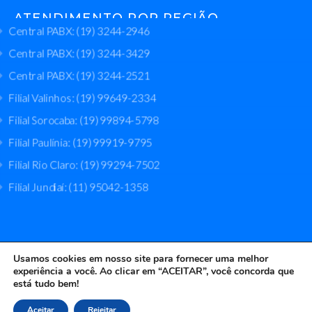
ATENDIMENTO POR REGIÃO
Central PABX: (19) 3244-2946
Central PABX: (19) 3244-3429
Central PABX: (19) 3244-2521
Filial Valinhos: (19) 99649-2334
Filial Sorocaba: (19) 99894-5798
Filial Paulínia: (19) 99919-9795
Filial Rio Claro: (19) 99294-7502
Filial Jundiaí: (11) 95042-1358
Usamos cookies em nosso site para fornecer uma melhor
Bomserv Bombas Industriais © 2024. Todos os Direitos
experiência a você. Ao clicar em “ACEITAR”, você concorda que
está tudo bem!
Reservados.
Aceitar
Rejeitar