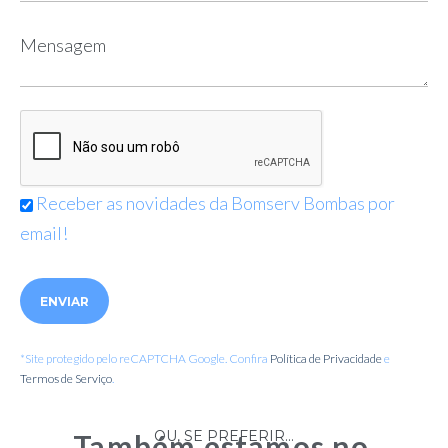
Receber as novidades da Bomserv Bombas por
email!
Please leave this field empty.
*Site protegido pelo reCAPTCHA Google. Confira
Política de Privacidade
e
Termos de Serviço
.
OU, SE PREFERIR...
Também estamos no