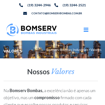
(19) 3244-2946
(19) 3244-2521
CONTATO@BOMSERVBOMBAS.COM.BR
Bomserv Bombas Industriais
>
Valores
VALORES
Valores
Nossos
Na
Bomserv Bombas,
a excelência não é apenas um
objetivo, mas um
compromisso
firmado com cada
cliente que escolhe nossos produtos e serviços.