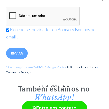
Receber as novidades da Bomserv Bombas por
email!
Please leave this field empty.
*Site protegido pelo reCAPTCHA Google. Confira
Política de Privacidade
e
Termos de Serviço
.
OU, SE PREFERIR...
Também estamos no
WhatsApp!
Entre em contato!