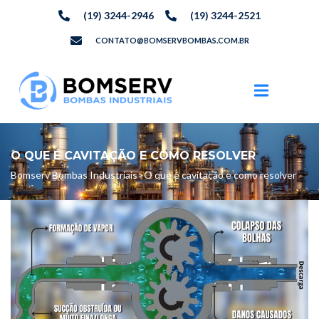
(19) 3244-2946
(19) 3244-2521
CONTATO@BOMSERVBOMBAS.COM.BR
O QUE É CAVITAÇÃO E COMO RESOLVER
Bomserv Bombas Industriais
>
O que é cavitação e como resolver