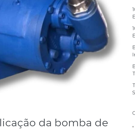
1
1
I
T
T
S
licação da bomba de