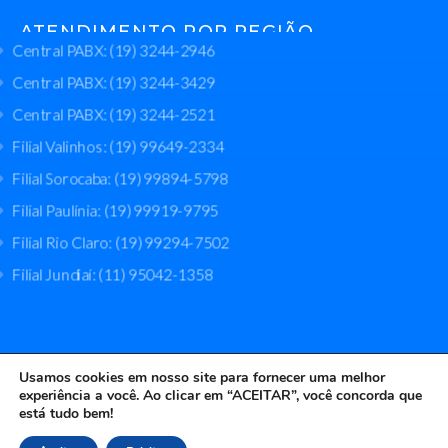
ATENDIMENTO POR REGIÃO
Central PABX: (19) 3244-2946
Central PABX: (19) 3244-3429
Central PABX: (19) 3244-2521
Filial Valinhos: (19) 99649-2334
Filial Sorocaba: (19) 99894-5798
Filial Paulínia: (19) 99919-9795
Filial Rio Claro: (19) 99294-7502
Filial Jundiaí: (11) 95042-1358
Usamos cookies em nosso site para fornecer uma melhor
Bomserv Bombas Industriais © 2024. Todos os Direitos
experiência a você. Ao clicar em “ACEITAR”, você concorda que
está tudo bem!
Reservados.