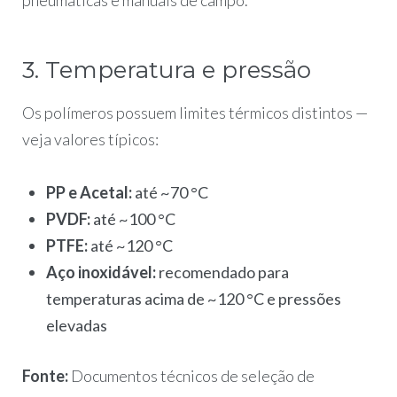
3. Temperatura e pressão
Os polímeros possuem limites térmicos distintos —
veja valores típicos:
PP e Acetal:
até ~70 °C
PVDF:
até ~100 °C
PTFE:
até ~120 °C
Aço inoxidável:
recomendado para
temperaturas acima de ~120 °C e pressões
elevadas
Fonte:
Documentos técnicos de seleção de