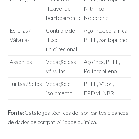
flexível de
Nitrílico,
bombeamento
Neoprene
Esferas /
Controle de
Aço inox, cerâmica,
Válvulas
fluxo
PTFE, Santoprene
unidirecional
Assentos
Vedação das
Aço inox, PTFE,
válvulas
Polipropileno
Juntas / Selos
Vedação e
PTFE, Viton,
isolamento
EPDM, NBR
Fonte:
Catálogos técnicos de fabricantes e bancos
de dados de compatibilidade química.