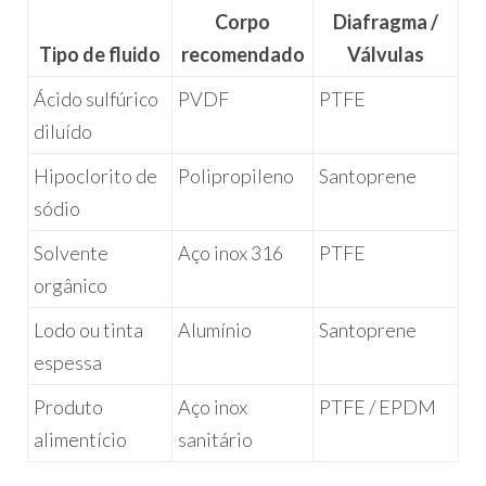
Corpo
Diafragma /
Tipo de fluido
recomendado
Válvulas
Ácido sulfúrico
PVDF
PTFE
diluído
Hipoclorito de
Polipropileno
Santoprene
sódio
Solvente
Aço inox 316
PTFE
orgânico
Lodo ou tinta
Alumínio
Santoprene
espessa
Produto
Aço inox
PTFE / EPDM
alimentício
sanitário