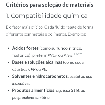
Critérios para seleção de materiais
1. Compatibilidade química
É o fator mais crítico. Cada fluido reage de forma
diferente com metais e polímeros. Exemplos:
Ácidos fortes
(como sulfúrico, nítrico,
Fonte
fosfórico): preferir
PVDF
ou
PTFE
.
Bases e soluções alcalinas
(como soda
cáustica):
PP
ou
PE
.
Solventes e hidrocarbonetos
:
acetal
ou
aço
inoxidável
.
Produtos alimentícios
:
aço inox 316L
ou
polipropileno sanitário
.