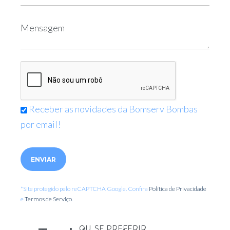
Receber as novidades da Bomserv Bombas
por email!
Please leave this field empty.
*Site protegido pelo reCAPTCHA Google. Confira
Política de Privacidade
e
Termos de Serviço
.
OU, SE PREFERIR...