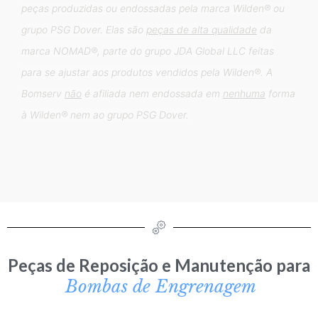
peças produzidas ou endossadas pela marca Wilden® ou
grupo PSG Dover. Elas são
peças de alta qualidade
da
marca NOMAD®, parte do grupo JDA Global LLC feitas
para se ajustar aos produtos vendidos pela Wilden®.
A
Bomserv
não
é afiliada nem endossada em
nenhuma
forma
à Wilden® nem ao grupo PSG Dover.
Peças de Reposição e Manutenção para
Bombas de Engrenagem