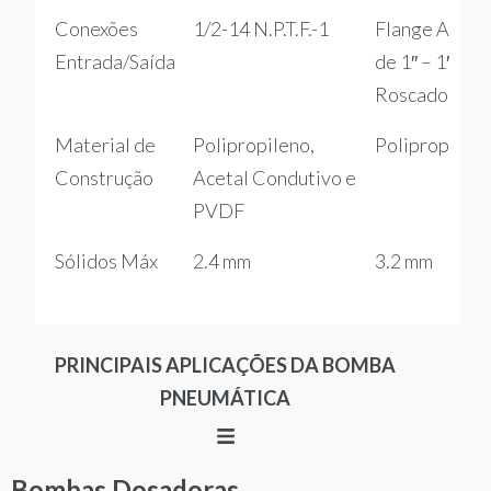
Conexões
1/2-14 N.P.T.F.-1
Flange ANSI
Entrada/Saída
de 1″ – 1″ (F)
Roscado para
Material de
Polipropileno,
Polipropilen
Construção
Acetal Condutivo e
PVDF
Sólidos Máx
2.4 mm
3.2 mm
PRINCIPAIS APLICAÇÕES DA BOMBA
PNEUMÁTICA
Bombas Dosadoras