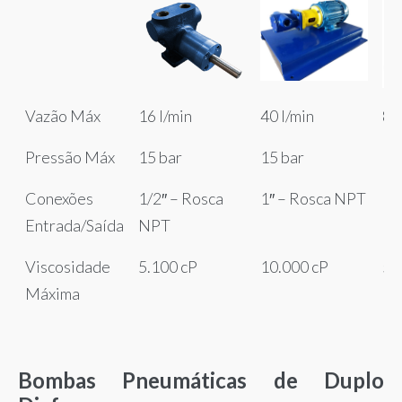
BSV05 – 1/2″
BSV10 – 1″
BS
Vazão Máx
16 l/min
40 l/min
85
Pressão Máx
15 bar
15 bar
10
Conexões
1/2″ – Rosca
1″ – Rosca NPT
1.
Entrada/Saída
NPT
N
Viscosidade
5.100 cP
10.000 cP
5.
Máxima
Bombas Pneumáticas de Duplo