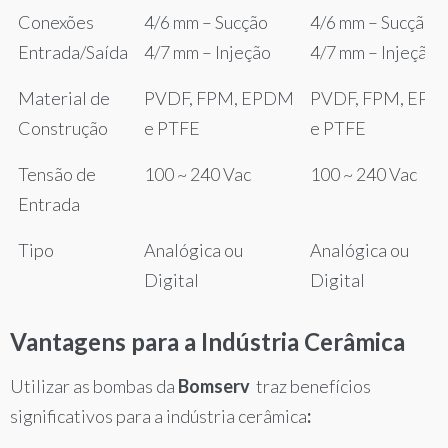
Conexões
4/6 mm – Sucção
4/6 mm – Sucção
Entrada/Saída
4/7 mm – Injeção
4/7 mm – Injeção
Material de
PVDF, FPM, EPDM
PVDF, FPM, EP
Construção
e PTFE
e PTFE
Tensão de
100 ~ 240 Vac
100 ~ 240 Vac
Entrada
Tipo
Analógica ou
Analógica ou
Digital
Digital
Vantagens para a Indústria Cerâmica
Utilizar as bombas da
Bomserv
traz benefícios
significativos para a indústria cerâmica
: