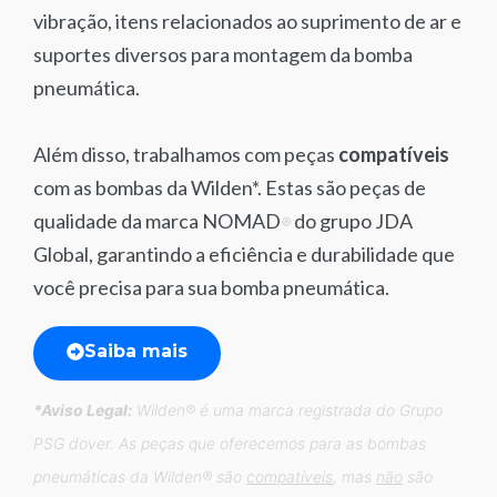
vibração, itens relacionados ao suprimento de ar e
suportes diversos para montagem da bomba
pneumática.
Além disso, trabalhamos com peças
compatíveis
com as bombas da Wilden*. Estas são peças de
qualidade da marca NOMAD
do grupo JDA
®
Global, garantindo a eficiência e durabilidade que
você precisa para sua bomba pneumática.
Saiba mais
*Aviso Legal:
Wilden® é uma marca registrada do Grupo
PSG dover. As peças que oferecemos para as bombas
pneumáticas da Wilden® são
compatíveis
, mas
não
são