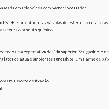
 baseada em solenoides com microprocessador.
 PVDF e, no entanto, as válvulas de esfera são cerâmicas
e assegura o produto químico
recendo uma expectativa de vida superior. Seu gabinete de
a jatos de água e ambientes agressivos. Um alarme de bai
om um suporte de fixação
l