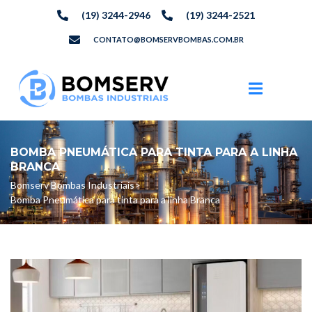
(19) 3244-2946
(19) 3244-2521
CONTATO@BOMSERVBOMBAS.COM.BR
BOMBA PNEUMÁTICA PARA TINTA PARA A LINHA
BRANCA
Bomserv Bombas Industriais
>
Bomba Pneumática para tinta para a linha Branca