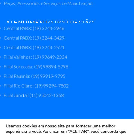
Peças, Acessórios e Serviços de Manutenção
ATENDIMENTO POR REGIÃO
Central PABX: (19) 3244-2946
Central PABX: (19) 3244-3429
Central PABX: (19) 3244-2521
Filial Valinhos: (19) 99649-2334
Filial Sorocaba: (19) 99894-5798
Filial Paulínia: (19) 99919-9795
Filial Rio Claro: (19) 99294-7502
Filial Jundiaí: (11) 95042-1358
Usamos cookies em nosso site para fornecer uma melhor
experiência a você. Ao clicar em “ACEITAR”, você concorda que
Bomserv Bombas Industriais © 2024. Todos os Direitos