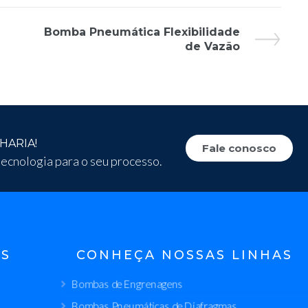
Bomba Pneumática Flexibilidade
de Vazão
HARIA!
Fale conosco
ecnologia para o seu processo.
IS
CONHEÇA NOSSAS LINHAS
Bombas de Engrenagens
Bombas Pneumáticas de Diafragmas