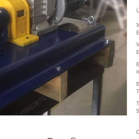
1
1
I
T
T
S